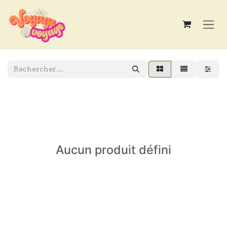
Se rendre au contenu
Aucun produit défini